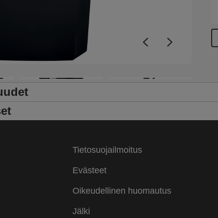
+2
uudet
et
Tietosuojailmoitus
Evästeet
Oikeudellinen huomautus
Jälki