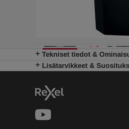
Tekniset tiedot & Ominais
Lisätarvikkeet & Suosituks