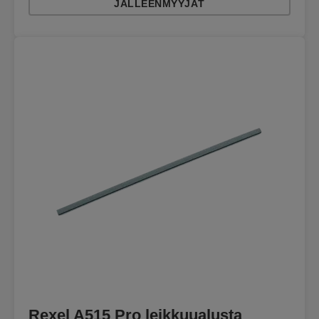
JÄLLEENMYYJÄT
Rexel A515 Pro leikkuualusta