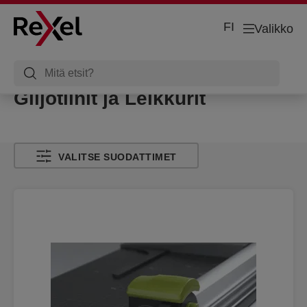
FI
Valikko
Giljotiinit ja Leikkurit
VALITSE SUODATTIMET