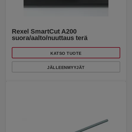
Rexel SmartCut A200
suora/aalto/nuuttaus terä
KATSO TUOTE
JÄLLEENMYYJÄT