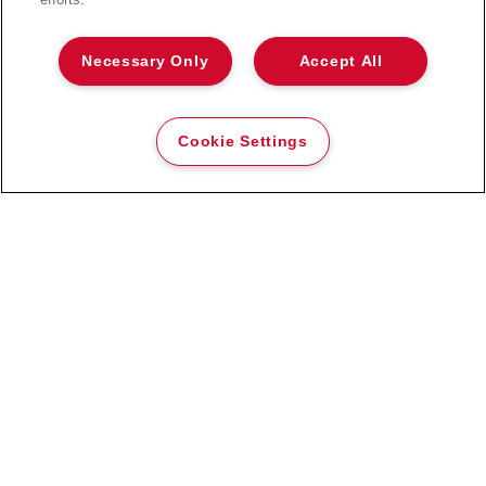
Necessary Only
Accept All
Rexel A525 Pro leikkuualusta
Cookie Settings
KATSO TUOTE
JÄLLEENMYYJÄT