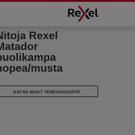
Nitoja Rexel
Matador
puolikampa
hopea/musta
KATSO MUUT VERKKOKAUPAT