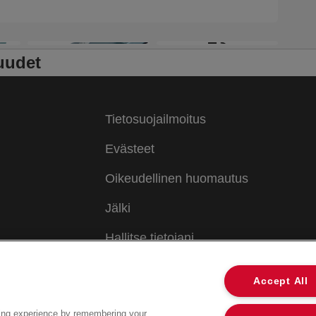
+3
uudet
Tietosuojailmoitus
Evästeet
Oikeudellinen huomautus
Jälki
Hallitse tietojani
Accept All
ing experience by remembering your