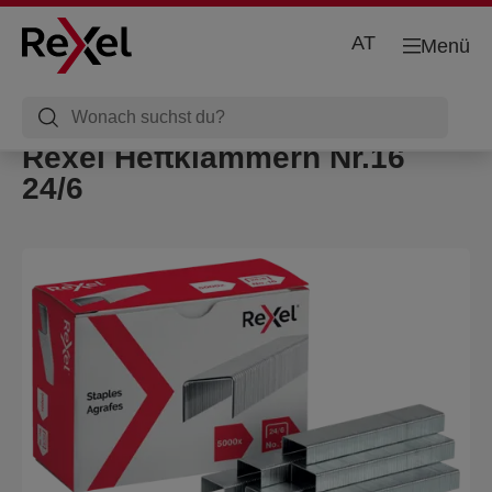
AT
Menü
Rexel Heftklammern Nr.16
24/6