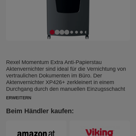
Rexel Momentum Extra Anti-Papierstau
Aktenvernichter sind ideal für die Vernichtung von
vertraulichen Dokumenten im Büro. Der
Aktenvernichter XP426+ zerkleinert in einem
Durchgang durch den manuellen Einzugsschacht
bis zu 26 Blatt A4-Papier (80 g/m²) in P4-
ERWEITERN
Partikelschnitte (4 x 30 mm). Die Active-Sensing-
Technologie misst die Anzahl der eingezogenen
Beim Händler kaufen:
Blätter in Echtzeit, um Papierstaus und fehlerhafte
Einzüge zu verhindern; dies wird durch eine rote
LED auf dem Bedienfeld angezeigt. Der
Aktenvernichter startet erst dann, wenn die Anzahl