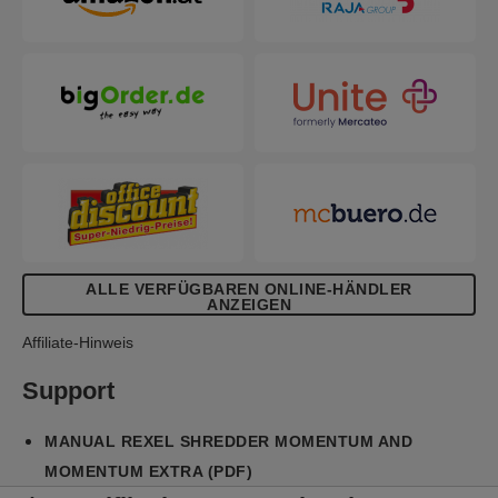
der Blätter unter oder auf die maximale
Blattkapazität reduziert wurde. Dieser
Partikelschnitt-Aktenvernichter ist mit seiner hohen
Blattkapazität, dem großen 120-Liter-Abfallbehälter
und seiner kontinuierlichen Laufzeit für den
mittleren bis schweren Einsatz konzipiert. Sie
müssen nicht Heftklammern und Büroklammern
entfernen; dieser Rexel Aktenvernichter zerkleinert
auch CDs, DVDs und Kreditkarten sicher durch
einen separaten Einzugsschlitz. Schreddern
unterstützt die Einhaltung der DSGVO (GDPR)!
ALLE VERFÜGBAREN ONLINE-HÄNDLER
ANZEIGEN
Affiliate-Hinweis
Support
MANUAL REXEL SHREDDER MOMENTUM AND
MOMENTUM EXTRA (PDF)