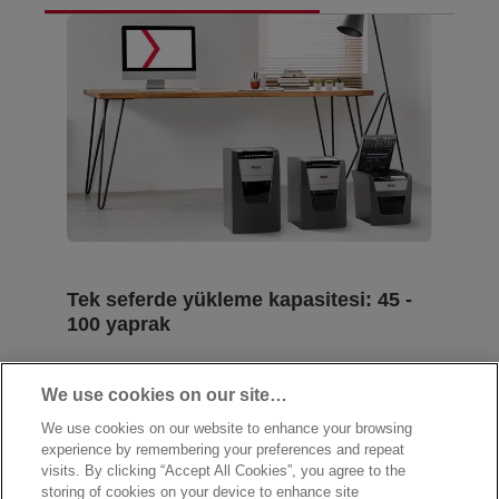
Tek seferde yükleme kapasitesi:
45 -
100 yaprak
Model: 45X, 50X, 90X, 100X ve 100M
Masa altı veya kolay saklama gibi
We use cookies on our site…
daha küçük alanlar için ideal kompakt
We use cookies on our website to enhance your browsing
tasarım.
experience by remembering your preferences and repeat
visits. By clicking “Accept All Cookies”, you agree to the
Tek geçişte 100 yaprağa kadar otomatik
storing of cookies on your device to enhance site