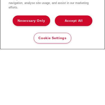
olarak parçalar.
navigation, analyse site usage, and assist in our marketing
efforts.
Yüksek güvenlikli P-4 çapraz kesim
(X) veya P-5 mikro kesim (M)
Necessary Only
Accept All
34L'ye kadar (250x A4 yaprak) geniş
atık haznesi
Cookie Settings