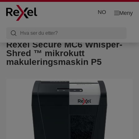
NO
Meny
Rexel Secure MC6 Whisper-
Shred ™ mikrokutt
makuleringsmaskin P5