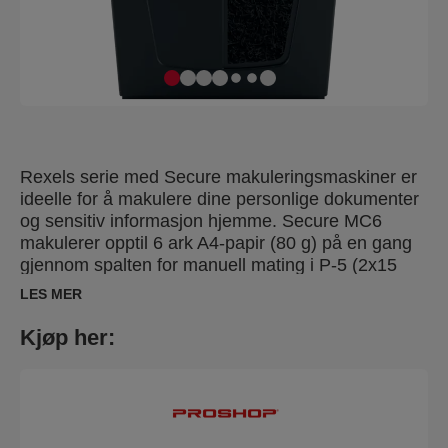
Rexels serie med Secure makuleringsmaskiner er
ideelle for å makulere dine personlige dokumenter
og sensitiv informasjon hjemme. Secure MC6
makulerer opptil 6 ark A4-papir (80 g) på en gang
gjennom spalten for manuell mating i P-5 (2x15
mm) mikrokuttede biter. Denne
LES MER
makuleringsmaskinen med mikrokutt er perfekt for
bruk på hjemmekontoret på grunn av den lille og
Kjøp her:
kompakte størrelsen. Det er også en ideell
personlig makuleringsmaskin som passer praktisk
under et skrivebord og makulerer med et meget
lavt lydnivå. Designet for lett til moderat bruk med
en kapasitet på 18L beholder.