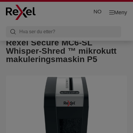
NO
Meny
Rexel Secure MC6-SL
Whisper-Shred ™ mikrokutt
makuleringsmaskin P5