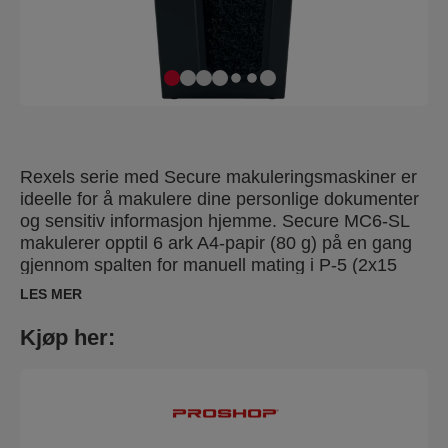
Rexels serie med Secure makuleringsmaskiner er
ideelle for å makulere dine personlige dokumenter
og sensitiv informasjon hjemme. Secure MC6-SL
makulerer opptil 6 ark A4-papir (80 g) på en gang
gjennom spalten for manuell mating i P-5 (2x15
mm) mikrokuttede biter. Denne
LES MER
makuleringsmaskinen med mikrokutt er ideell for
bruk på hjemmekontoret på grunn av sin kompakte
Kjøp her:
og slanke design. Det er også en ideell personlig
makuleringsmaskin som passer praktisk under et
skrivebord og makulerer med et meget lavt lydnivå.
Designet for lett til moderat bruk med en kapasitet
på 18L beholder.