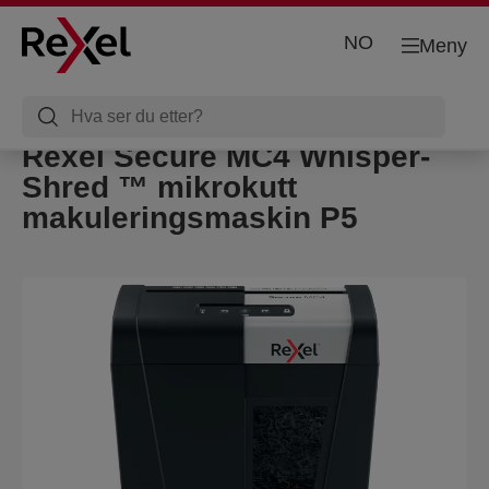
NO
Meny
Rexel Secure MC4 Whisper-
Shred ™ mikrokutt
makuleringsmaskin P5