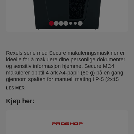
Rexels serie med Secure makuleringsmaskiner er
ideelle for å makulere dine personlige dokumenter
og sensitiv informasjon hjemme. Secure MC4
makulerer opptil 4 ark A4-papir (80 g) på en gang
gjennom spalten for manuell mating i P-5 (2x15
mm) mikrokuttede biter. Denne
LES MER
makuleringsmaskinen med mikrokutt er perfekt for
bruk på hjemmekontoret på grunn av den lille og
Kjøp her:
kompakte størrelsen. Det er også en ideell
personlig makuleringsmaskin som passer praktisk
under et skrivebord og makulerer med et meget
lavt lydnivå. Designet for lett til moderat bruk med
en kapasitet på 14L beholder.