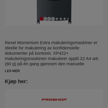
Rexel Momentum Extra makuleringsmaskiner er
ideelle for makulering av konfidensielle
dokumenter på kontoret. XP422+
makuleringsmaskinen makulerer opptil 22 A4 ark
(80 g) på én gang gjennom den manuelle
matespalten til P-4 (4x35 mm) krysskutt biter. Anti
LES MER
Jam-teknologi måler antall ark som mates for å
forhindre papirstopp og feil mating; indikert med en
Kjøp her:
rød LED på kontrollpanelet. Denne
makuleringsmaskinen vil ikke fungere før antallet
ark er redusert under eller til maksimal
arkkapasitet. Denne krysskutt
makuleringsmaskinen er designet for moderat til