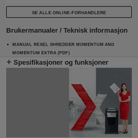
tung bruk med sin høye arkkapasitet, store
beholder på 85 liter og kontinuerlig driftstid Det er
SE ALLE ONLINE-FORHANDLERE
ikke nødvendig å fjerne stifter og binders først.
Denne Rexel makuleringsmaskinen makulerer
Brukermanualer / Teknisk informasjon
også trygt CDer, DVDer og kredittkort gjennom en
egen matespalte.
MANUAL REXEL SHREDDER MOMENTUM AND
MOMENTUM EXTRA (PDF)
Spesifikasjoner og funksjoner