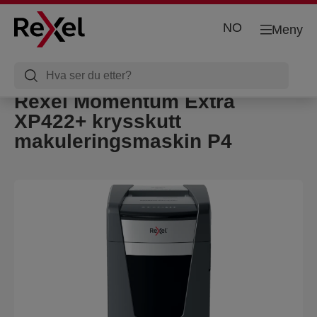
NO
Meny
Rexel Momentum Extra
XP422+ krysskutt
makuleringsmaskin P4