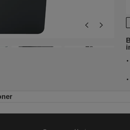
B
+8
i
oner