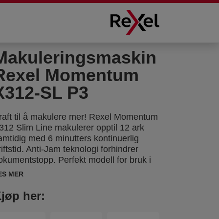
Makuleringsmaskin
Rexel Momentum
X312-SL P3
raft til å makulere mer! Rexel Momentum
312 Slim Line makulerer opptil 12 ark
amtidig med 6 minutters kontinuerlig
riftstid. Anti-Jam teknologi forhindrer
okumentstopp. Perfekt modell for bruk i
jemmet. Sikkerhetsgrad P3, krysskutt 5 x
ES MER
2 mm biter. Stillegående med intuitivt og
nkelt berøringspanel. Beholder med 23
jøp her:
iters kapasitet (200 A4 ark).