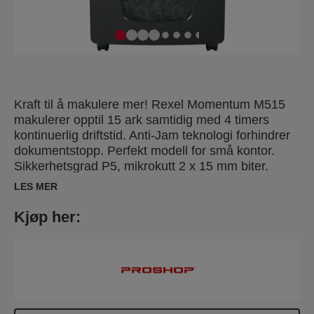
Kraft til å makulere mer! Rexel Momentum M515
makulerer opptil 15 ark samtidig med 4 timers
kontinuerlig driftstid. Anti-Jam teknologi forhindrer
dokumentstopp. Perfekt modell for små kontor.
Sikkerhetsgrad P5, mikrokutt 2 x 15 mm biter.
Stillegående med intuitivt og enkelt berøringspanel.
LES MER
Beholder med 30 liters kapasitet (300 A4 ark).
Kjøp her: