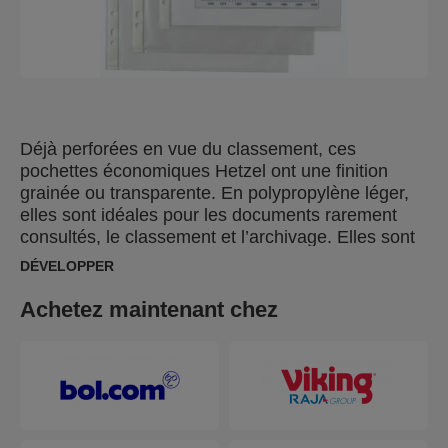
Déjà perforées en vue du classement, ces
pochettes économiques Hetzel ont une finition
grainée ou transparente. En polypropylène léger,
elles sont idéales pour les documents rarement
consultés, le classement et l’archivage. Elles sont
proposées dans différentes dimensions, avec une
DÉVELOPPER
ouverture standard par le haut. Paquet de 100.
Achetez maintenant chez