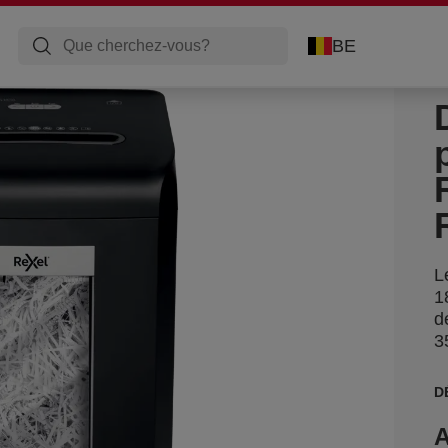
BE
L
1
d
3
D
A