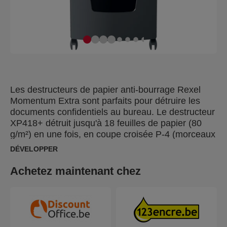
Les destructeurs de papier anti-bourrage Rexel
Momentum Extra sont parfaits pour détruire les
documents confidentiels au bureau. Le destructeur
XP418+ détruit jusqu'à 18 feuilles de papier (80
g/m²) en une fois, en coupe croisée P-4 (morceaux
4x35 mm). La technologie de détection active
DÉVELOPPER
mesure le nombre de feuilles insérées en temps
réel afin d'éviter les bourrages papier et les erreurs
Achetez maintenant chez
d'instertion; elle est indiquée par un voyant rouge
sur le panneau de commande. Ce destructeur de
papier ne fonctionnera pas si le nombre de feuilles
n’est pas inférieur ou égal à sa capacité maximale.
Ce destructeur coupe croisée est conçu pour un