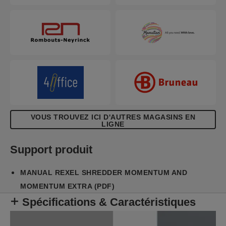
usage modéré à intensif avec une grande capacité
de destruction, une grande corbeille de 45 litres et
un fonctionnement en continu. Il n'est pas
nécessaire d'alimenter manuellement le papier, ni
de retirer les agrafes et les trombones. Ce
destructeur Rexel détruit également les CD, DVD
et cartes de crédit en toute sécurité grâce à une
fente d'alimentation séparée.
VOUS TROUVEZ ICI D'AUTRES MAGASINS EN
LIGNE
Support produit
MANUAL REXEL SHREDDER MOMENTUM AND
MOMENTUM EXTRA (PDF)
Spécifications & Caractéristiques