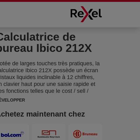
Calculatrice de
bureau Ibico 212X
otée de larges touches très pratiques, la
alculatrice Ibico 212X possède un écran
ristaux liquides inclinable à 12 chiffres,
n clavier haut pour une saisie rapide et
es fonctions telles que le cost / sell /
argin ou encore les fonctions
ÉVELOPPER
utomatiques TAX + / - . Dimensions : 190
 140 x 32 mm
chetez maintenant chez