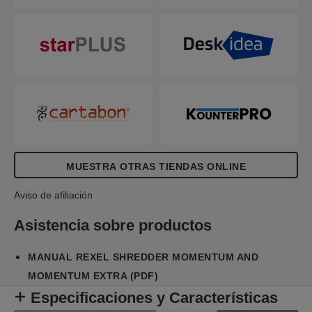
máxima de hojas o la alcance. Esta destructora de
corte en partículas está diseñada para un uso
moderado o intenso gracias a su gran capacidad
de hojas, su gran papelera de 45 litros y su tiempo
de funcionamiento continuo. No es necesario
quitar primero las grapas y los clips; esta
destructora de Rexel también destruye de forma
segura CD, DVD y tarjetas de crédito a través de
una ranura de alimentación independiente.
MUESTRA OTRAS TIENDAS ONLINE
Aviso de afiliación
Asistencia sobre productos
MANUAL REXEL SHREDDER MOMENTUM AND
MOMENTUM EXTRA (PDF)
Especificaciones y Características