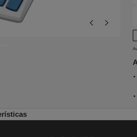
Av
A
rísticas