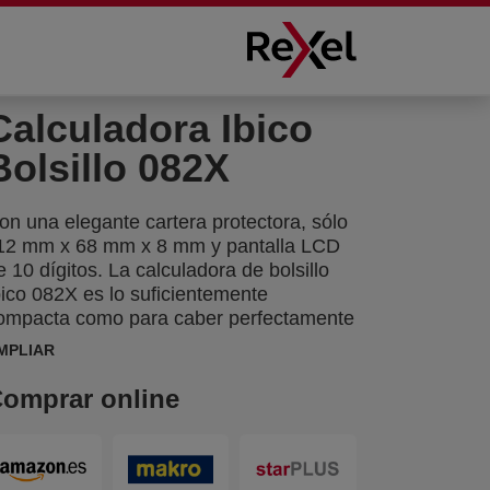
Calculadora Ibico
Bolsillo 082X
on una elegante cartera protectora, sólo
12 mm x 68 mm x 8 mm y pantalla LCD
e 10 dígitos. La calculadora de bolsillo
bico 082X es lo suficientemente
ompacta como para caber perfectamente
n el bolsillo de la camisa. Con un
MPLIAR
tractivo acabado en blanco y azul, una
til función de margen de ganancia y tecla
omprar online
rande +, es ideal para gente de negocios
ue se desplaza.