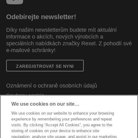
Odebírejte newsletter!
Díky našim newsletterům budete mít aktuální
informace o akcích, nových výrobcích a
speciálních nabídkách značky Rexel. Z pohodlí své
e-mailové schránky!
ZAREGISTROVAT SE NYNI
Oznámení o ochraně osobních údajů
Soubory cookie
We use cookies on our site…
Právní upozornění
We use cookies on our website to enhance your browsing
Otisk
experience by remembering your preferences and repeat
Správa mých dat
visits. By clicking “Accept All Cookies”, you agree to the
storing of cookies on your device to enhance site
Zákaznická podpora
navigation, analyse site usage, and assist in our marketing