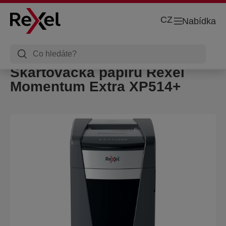
CZ
Nabídka
Skartovačka papíru Rexel
Momentum Extra XP514+