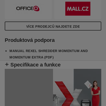
60 litrovému koši a nepřetržitému chodu. Není
třeba nejprve odstraňovat kancelářské sponky a
sešívací drátky; tato skartovačka Rexel bezpečně
skartuje také CD, DVD a kreditní karty
prostřednictvím samostatného podávacího otvoru.
VÍCE PRODEJCŮ NAJDETE ZDE
Produktová podpora
MANUAL REXEL SHREDDER MOMENTUM AND
MOMENTUM EXTRA (PDF)
Specifikace a funkce