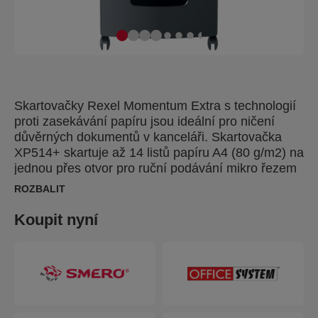
Skartovačky Rexel Momentum Extra s technologií
proti zasekávání papíru jsou ideální pro ničení
důvěrných dokumentů v kanceláři. Skartovačka
XP514+ skartuje až 14 listů papíru A4 (80 g/m2) na
jednou přes otvor pro ruční podávání mikro řezem
o velikosti P-5 (2x15 mm). Technologie aktivního
ROZBALIT
snímání měří počet podávaných listů v reálném
čase, aby se zabránilo zaseknutí a chybnému
Koupit nyní
podání papíru; indikuje to červená LED dioda na
ovládacím panelu. Skartovačka nebude pracovat,
dokud se počet listů nesníží pod maximální
kapacitu nebo na ni nedosáhne. Tento skartovač s
křížovým řezem je určen pro středně náročné až
náročné použití díky vysoké kapacitě listů, velkému