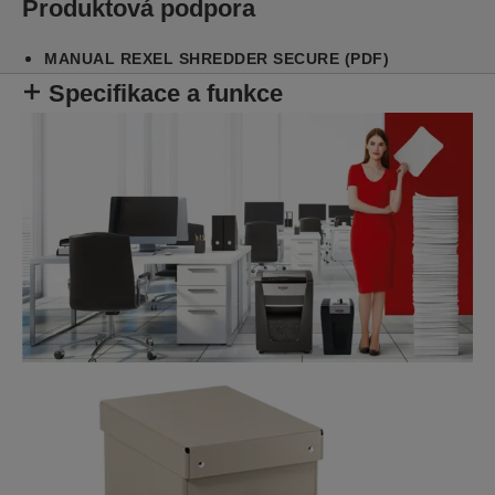
Produktová podpora
pohodlně vejde pod stůl a pracuje s nízkou
hlučností Whisper-Shred™. Je navržena na lehký
MANUAL REXEL SHREDDER SECURE (PDF)
až střední provoz s košem o objemu 18 l pro méně
Specifikace a funkce
časté vyprazdňování.