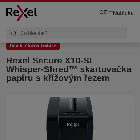
CZ
Nabídka
Dárek: úložná krabice
Rexel Secure X10-SL
Whisper-Shred™ skartovačka
papíru s křížovým řezem