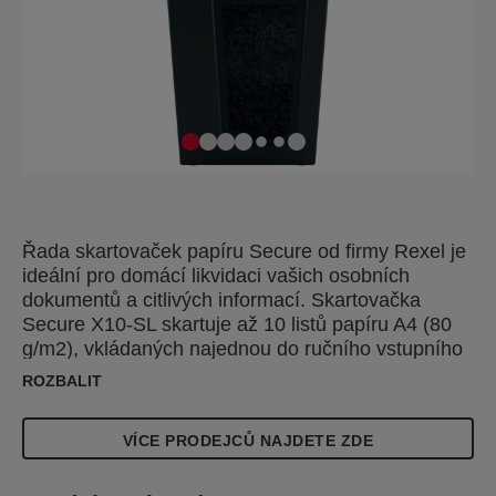
Řada skartovaček papíru Secure od firmy Rexel je
ideální pro domácí likvidaci vašich osobních
dokumentů a citlivých informací. Skartovačka
Secure X10-SL skartuje až 10 listů papíru A4 (80
g/m2), vkládaných najednou do ručního vstupního
otvoru, na dílky s křížovým řezem P-4 (4 x 40 mm).
ROZBALIT
Tato skartovačka s křížovým řezem je dokonalá
pro použití jako domácí skartovačka nebo v
VÍCE PRODEJCŮ NAJDETE ZDE
domácí kanceláři díky svým kompaktním
rozměrům a štíhlé konstrukci. Je to také ideální
skartovačka pro domácí kancelář, která se