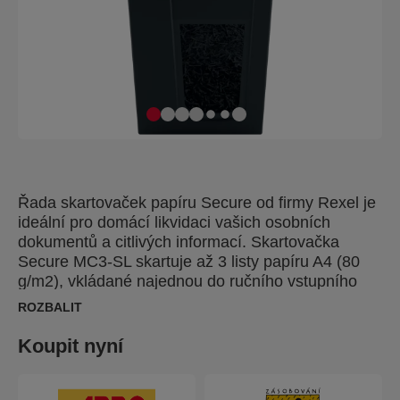
Řada skartovaček papíru Secure od firmy Rexel je
ideální pro domácí likvidaci vašich osobních
dokumentů a citlivých informací. Skartovačka
Secure MC3-SL skartuje až 3 listy papíru A4 (80
g/m2), vkládané najednou do ručního vstupního
otvoru, na dílky s mikro řezem P-5 (2 x 15 mm).
ROZBALIT
Tato skartovačka s mikro řezem je dokonalá pro
použití jako domácí skartovačka nebo v domácí
Koupit nyní
kanceláři díky svým kompaktním rozměrům a
štíhlé konstrukci. Je to také ideální skartovačka pro
domácí kancelář, která se pohodlně vejde pod stůl