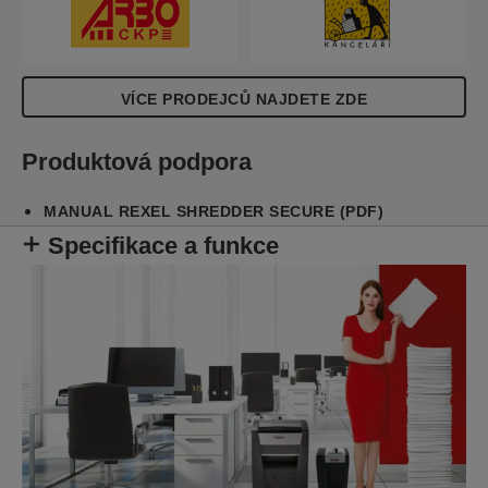
a pracuje s nízkou hlučností Whisper-Shred™. Je
navržena na lehký až střední provoz s košem o
objemu 10 l.
VÍCE PRODEJCŮ NAJDETE ZDE
Produktová podpora
MANUAL REXEL SHREDDER SECURE (PDF)
Specifikace a funkce