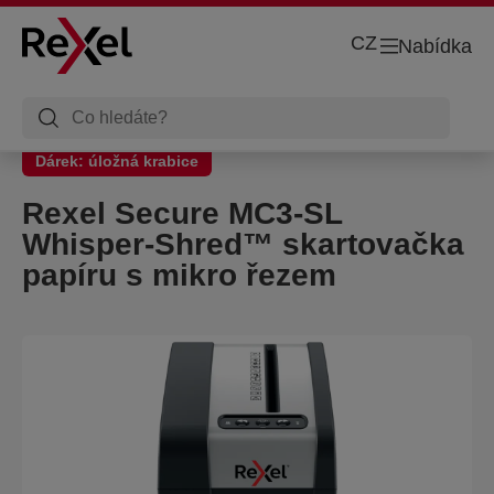
CZ
Nabídka
Dárek: úložná krabice
Rexel Secure MC3-SL
Whisper-Shred™ skartovačka
papíru s mikro řezem