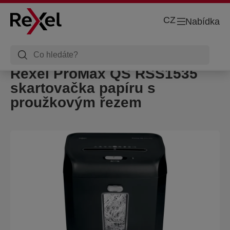
CZ
Nabídka
Rexel ProMax QS RSS1535
skartovačka papíru s
proužkovým řezem