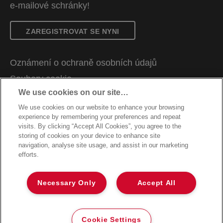
e-mailové schránky!
ZAREGISTROVAT SE NYNI
Oznámení o ochraně osobních údajů
Soubory cookie
We use cookies on our site…
Právní upozornění
We use cookies on our website to enhance your browsing
Otisk
experience by remembering your preferences and repeat
Správa mých dat
visits. By clicking “Accept All Cookies”, you agree to the
storing of cookies on your device to enhance site
Zákaznická podpora
navigation, analyse site usage, and assist in our marketing
efforts.
Záruční podmínky
Pokyny pro recyklaci obalů
Necessary Only
Accept All
Prohlášení o shodě
©2026 ACCO Brands
Cookie Settings