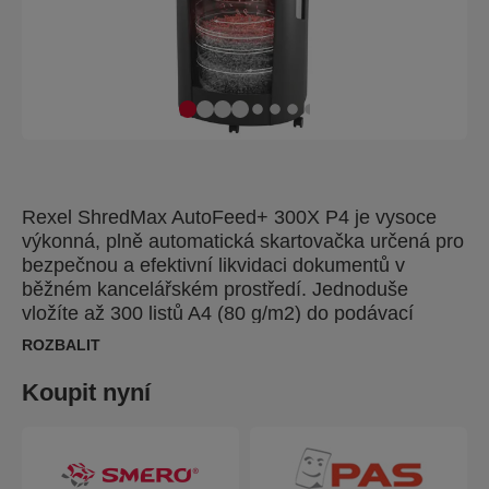
Rexel ShredMax AutoFeed+ 300X P4 je vysoce
výkonná, plně automatická skartovačka určená pro
bezpečnou a efektivní likvidaci dokumentů v
běžném kancelářském prostředí. Jednoduše
vložíte až 300 listů A4 (80 g/m2) do podávací
komory, zavřete víko a skartovačka vložené papíry
ROZBALIT
skartuje sama - není nutné ruční podávání.
Kompaktní a přitom výkonná skartovačka je ideální
Koupit nyní
pro každodenní skartování důvěrných dokumentů v
běžném kancelářském prostředí.
Tato skartovačka s křížovým řezem je vybavena