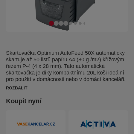
Skartovačka Optimum AutoFeed 50X automaticky
skartuje až 50 listů papíru A4 (80 g /m2) křížovým
řezem P-4 (4 x 28 mm). Tato automatická
skartovačka je díky kompaktnímu 20L koši ideální
pro použití v domácnosti nebo v domácí kanceláři.
Není třeba ručně podávat papír nebo nejdříve
ROZBALIT
odstraňovat svorky a kancelářské sponky, tento
automatický skartovač papíru udělá vše za vás.
Koupit nyní