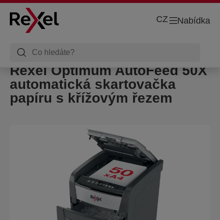
CZ
Nabídka
Rexel Optimum AutoFeed 50X
automatická skartovačka
papíru s křížovým řezem