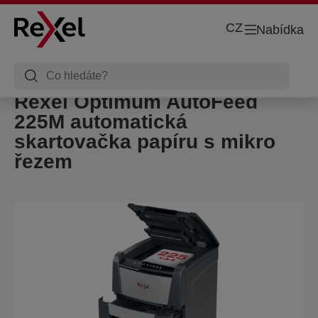
CZ
Nabídka
Rexel Optimum AutoFeed
225M automatická
skartovačka papíru s mikro
řezem