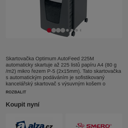
Skartovačka Optimum AutoFeed 225M
automaticky skartuje až 225 listů papíru A4 (80 g
/m2) mikro řezem P-5 (2x15mm). Tato skartovačka
s automatickým podáváním je sofistikovaný
kancelářský skartovač s výsuvným košem o
objemu 60L. Není třeba ručně podávat papír nebo
ROZBALIT
nejdříve odstraňovat svorky a kancelářské sponky,
tento automatický skartovač papíru udělá vše za
Koupit nyní
vás.