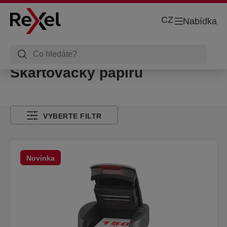
CZ
Nabídka
Skartovačky papíru
VYBERTE FILTR
Novinka