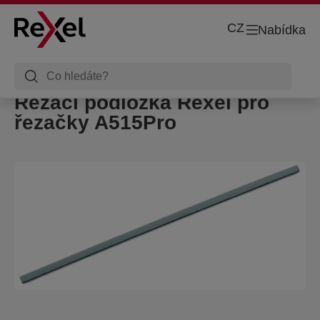
CZ
Nabídka
Řezací podložka Rexel pro
řezačky A515Pro