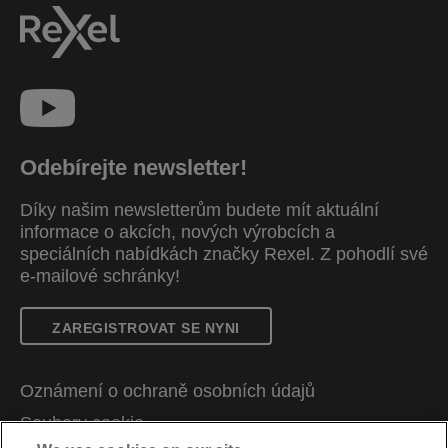
Odebírejte newsletter!
Díky našim newsletterům budete mít aktuální
informace o akcích, nových výrobcích a
speciálních nabídkách značky Rexel. Z pohodlí své
e-mailové schránky!
ZAREGISTROVAT SE NYNI
Oznámení o ochraně osobních údajů
Soubory cookie