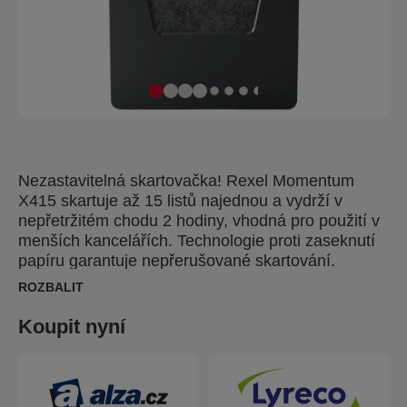
Nezastavitelná skartovačka! Rexel Momentum
X415 skartuje až 15 listů najednou a vydrží v
nepřetržitém chodu 2 hodiny, vhodná pro použití v
menších kancelářích. Technologie proti zaseknutí
papíru garantuje nepřerušované skartování.
Křížový řez na úrovni zabezpečení P4 řeže papír
ROZBALIT
na části o velikosti 4x40 mm. Dotykové ovládání
pro snadné a intuitivní ovládání. Objemný koš s
Koupit nyní
kapacitou 23 l pojme 225 listů A4.