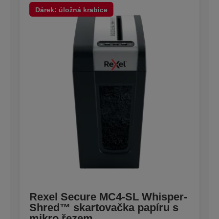
Dárek: úložná krabice
Rexel Secure MC4-SL Whisper-
Shred™ skartovačka papíru s
mikro řezem