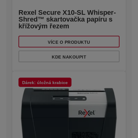
Rexel Secure X10-SL Whisper-
Shred™ skartovačka papíru s
křížovým řezem
VÍCE O PRODUKTU
KDE NAKOUPIT
Dárek: úložná krabice