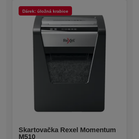
Dárek: úložná krabice
Skartovačka Rexel Momentum
M510